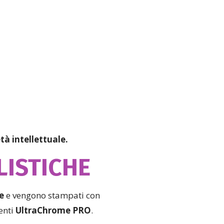
età intellettuale.
LISTICHE
ne
e vengono stampati con
enti
UltraChrome PRO
.