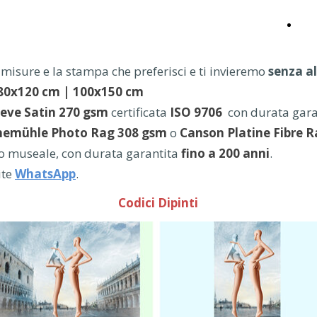
Ese
le misure e la stampa che preferisci e ti invieremo
senza a
 80x120 cm | 100x150 cm
eve Satin 270 gsm
certificata
ISO 9706
con durata gar
emühle Photo Rag 308 gsm
o
Canson
Platine Fibre 
so museale, con durata garantita
fino a 200 anni
.
ite
WhatsApp
.
Codici Dipinti