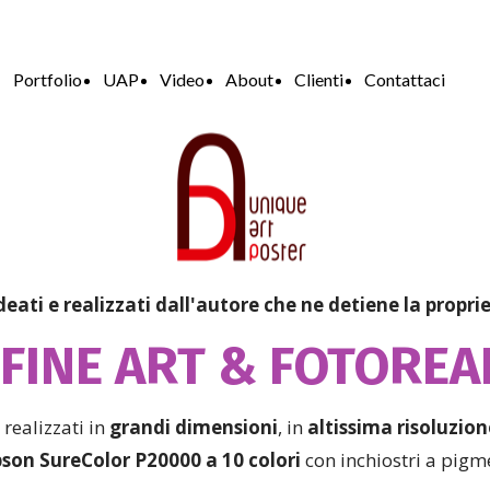
Portfolio
UAP
Video
About
Clienti
Contattaci
ideati e realizzati dall'autore che ne detiene la propri
FINE ART & FOTOREA
i realizzati in
grandi dimensioni
, in
altissima risoluzio
son SureColor P20000 a 10 colori
con inchiostri a pigm